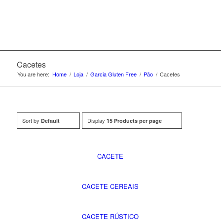
Cacetes
You are here:
Home
/
Loja
/
Garcia Gluten Free
/
Pão
/
Cacetes
Sort by
Display
Default
15 Products per page
CACETE
CACETE CEREAIS
CACETE RÚSTICO