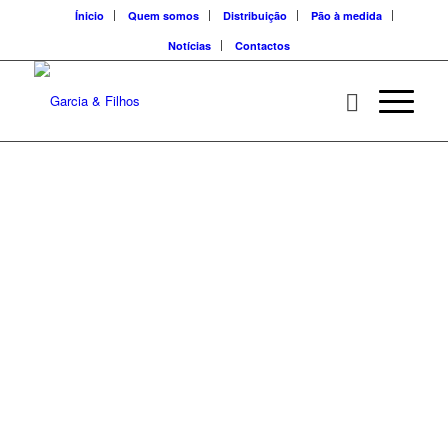
Ínicio
Quem somos
Distribuição
Pão à medida
Notícias
Contactos
Solução intermédia,
prática para levar
para o trabalho ou
lanche. Disponíveis
em unidades de 80g.