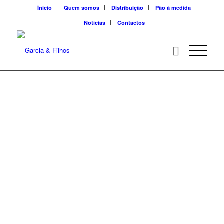
Ínicio
Quem somos
Distribuição
Pão à medida
Notícias
Contactos
O canal Horeca é
uma solução integral
para os clientes de
hotelaria, oferecendo
uma gama completa