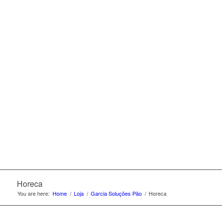
que incluí desde
pães de forma,
tostas, mini pães de
leite, brioches ou a
simples bolinha.
Horeca
You are here:
Home
/
Loja
/
Garcia Soluções Pão
/
Horeca