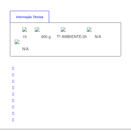
Informação Técnica
10
900 g
Tº AMBIENTE/2h
N/A
N/A