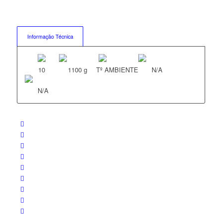
Informação Técnica
10
1100 g
Tº AMBIENTE
N/A
N/A