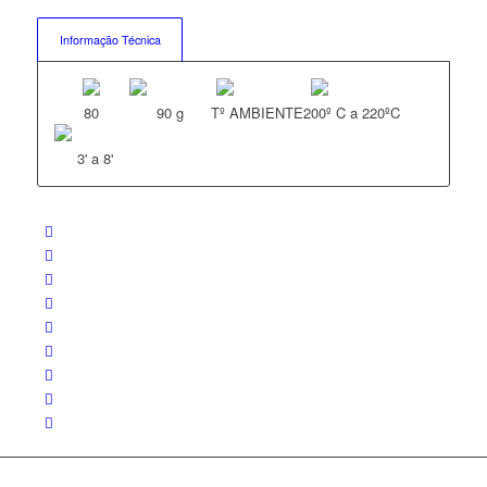
Informação Técnica
80
90 g
Tº AMBIENTE
200º C a 220ºC
3' a 8'