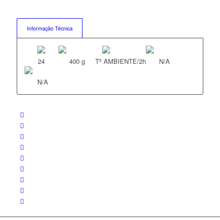
Informação Técnica
24
400 g
Tº AMBIENTE/2h
N/A
N/A