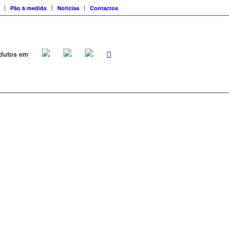
Pão à medida
Notícias
Contactos
dutos em
 farinhas e
l e sódio
muito bom ao