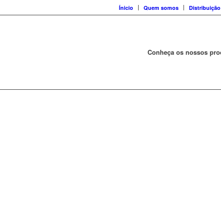
Ínicio
Quem somos
Distribuição
Conheça os nossos pro
cado à base de mistura de
 com mais fibra, teor de sa
ando origem a um sabor 
pão