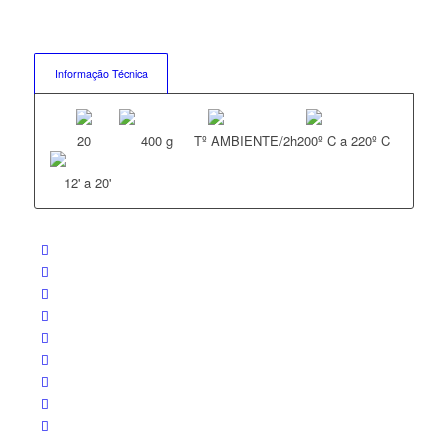
Informação Técnica
20
400 g
Tº AMBIENTE/2h
200º C a 220º C
12' a 20'