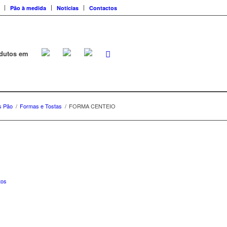
Pão à medida
Notícias
Contactos
dutos em
s Pão
/
Formas e Tostas
/
FORMA CENTEIO
tos