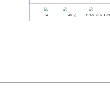
24
400 g
Tº AMBIENTE/2