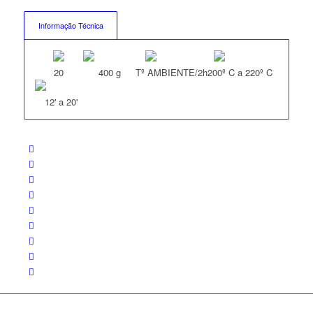
Informação Técnica
20
400 g
Tº AMBIENTE/2h
200º C a 220º C
12' a 20'