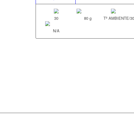
30
80 g
Tº AMBIENTE/3
N/A