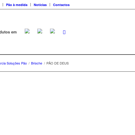
Pão à medida
Notícias
Contactos
dutos em
rcia Soluções Pão
/
Brioche
/
PÃO DE DEUS