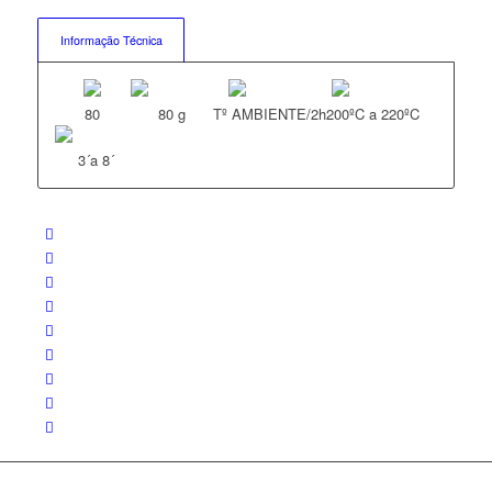
Informação Técnica
80
80 g
Tº AMBIENTE/2h
200ºC a 220ºC
3´a 8´