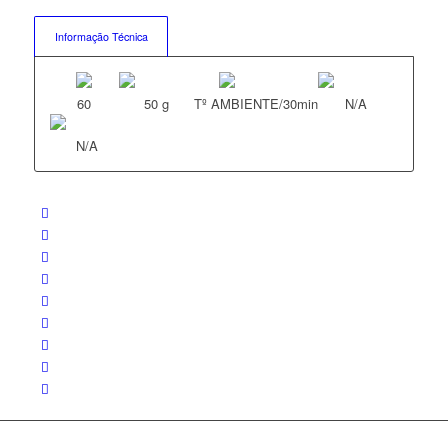
Informação Técnica
60
50 g
Tº AMBIENTE/30min
N/A
N/A