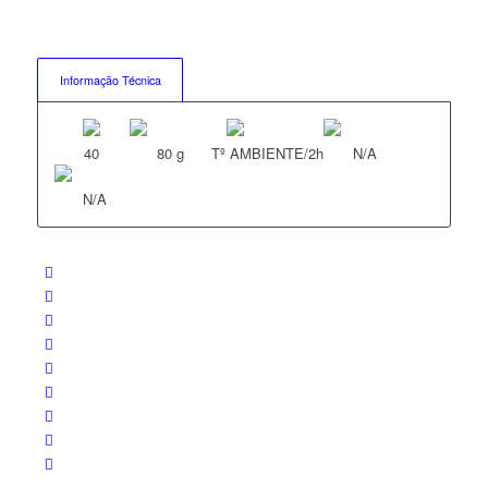
Informação Técnica
40
80 g
Tº AMBIENTE/2h
N/A
N/A