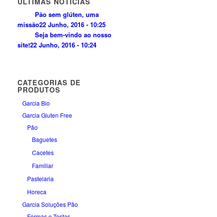
ÚLTIMAS NOTICÍAS
Pão sem glúten, uma
missão
22 Junho, 2016 - 10:25
Seja bem-vindo ao nosso
site!
22 Junho, 2016 - 10:24
CATEGORIAS DE
PRODUTOS
Garcia Bio
Garcia Gluten Free
Pão
Baguetes
Cacetes
Familiar
Pastelaria
Horeca
Garcia Soluções Pão
Formas e Tostas