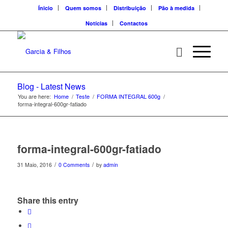
Ínicio
Quem somos
Distribuição
Pão à medida
Notícias
Contactos
Blog - Latest News
You are here:
Home
/
Teste
/
FORMA INTEGRAL 600g
/
forma-integral-600gr-fatiado
forma-integral-600gr-fatiado
/
/
31 Maio, 2016
0 Comments
by
admin
Share this entry