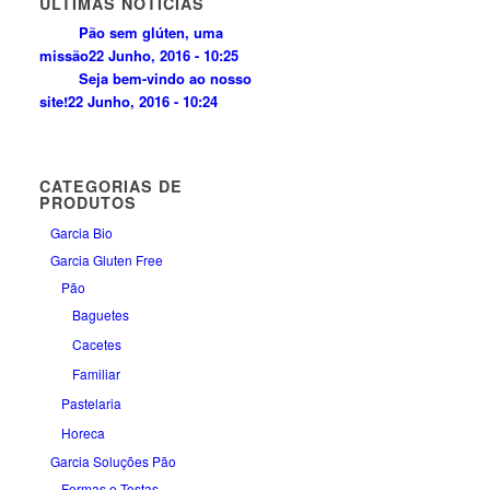
ÚLTIMAS NOTICÍAS
Pão sem glúten, uma
missão
22 Junho, 2016 - 10:25
Seja bem-vindo ao nosso
site!
22 Junho, 2016 - 10:24
CATEGORIAS DE
PRODUTOS
Garcia Bio
Garcia Gluten Free
Pão
Baguetes
Cacetes
Familiar
Pastelaria
Horeca
Garcia Soluções Pão
Formas e Tostas