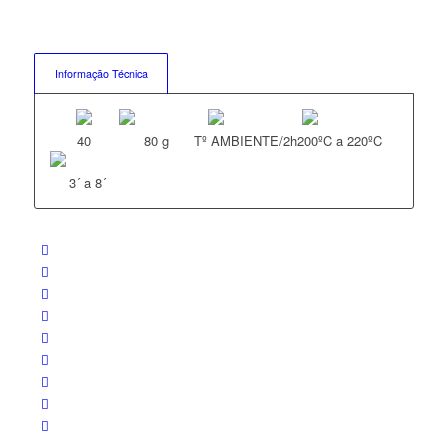
Informação Técnica
40
80 g
Tº AMBIENTE/2h
200ºC a 220ºC
3´ a 8´