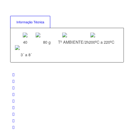
Informação Técnica
40
80 g
Tº AMBIENTE/2h
200ºC a 220ºC
3´ a 8´