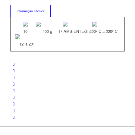
Informação Técnica
10
400 g
Tº AMBIENTE/2h
200º C a 220º C
12' a 20'